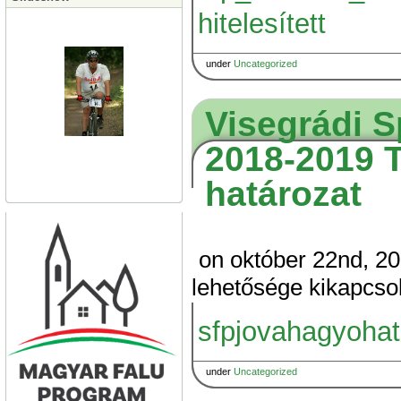
hitelesített
under
Uncategorized
Visegrádi S
2018-2019 
határozat
on október 22nd, 2
lehetősége kikapcso
sfpjovahagyoha
under
Uncategorized