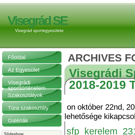
Visegrád SE
Visegrád sportegyesülete
ARCHIVES F
Főoldal
Visegrádi S
Az Egyesület
2018-2019 
Visegrádi
sporttörténelem
Szakosztályok
on október 22nd, 2
Túra szakosztály
lehetősége kikapcso
Galériák
sfp_kerelem_23
Slideshow