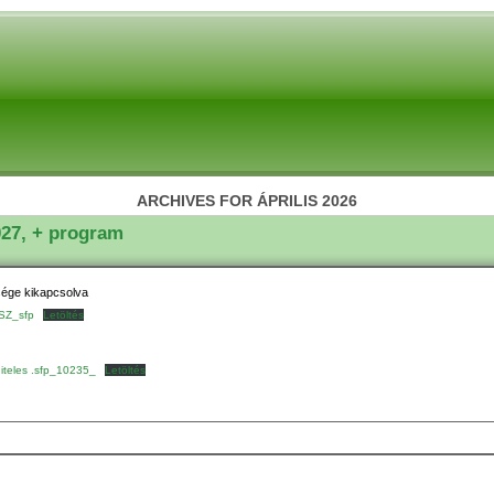
ARCHIVES FOR ÁPRILIS 2026
027, + program
sége kikapcsolva
SZ_sfp
Letöltés
hiteles .sfp_10235_
Letöltés