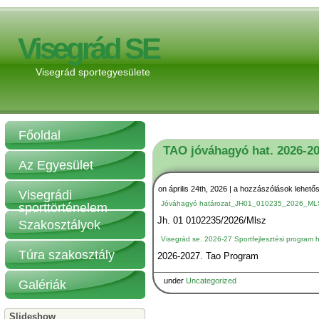
Visegrád SE
Visegrád sportegyesülete
Főoldal
TAO jóváhagyó hat. 2026-2
Az Egyesület
TAO
on április 24th, 2026 |
a hozzászólások lehető
Visegrádi
jóváhagyó
Jóváhagyó határozat_JH01_010235_2026_ML
sporttörténelem
hat.
2026-
Jh. 01 0102235/2026/Mlsz
Szakosztályok
2027,
+
Visegrád se. 2026-27 Sportfejlesztési program 
program
bejegyzéshez
Túra szakosztály
2026-2027. Tao Program
under
Uncategorized
Galériák
Slideshow