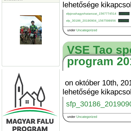
lehetősége kikapcso
sfpjovahagyohatarozat_1567774514
Letöltés
sfp_30186_20190904_1567598956
Letöltés
under
Uncategorized
VSE Tao spo
program 20
on október 10th, 20
lehetősége kikapcso
sfp_30186_201909
under
Uncategorized