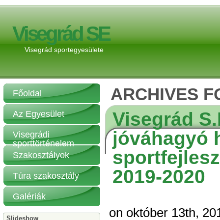
Visegrád SE
Visegrád sportegyesülete
ARCHIVES F
Főoldal
Visegrád S
Az Egyesület
jóváhagyó h
Visegrádi
sporttörténelem
sportfejles
Szakosztályok
2019-2020
Túra szakosztály
Galériák
on október 13th, 20
Slideshow