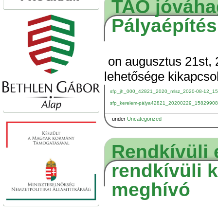
TAO jóváha
Pályaépítés
on augusztus 21st, 
lehetősége kikapcso
sfp_jh_000_42821_2020_mlsz_2020-08-12_1
sfp_kerelem-pálya42821_20200229_15829908
under
Uncategorized
Rendkívüli 
rendkívüli 
meghívó