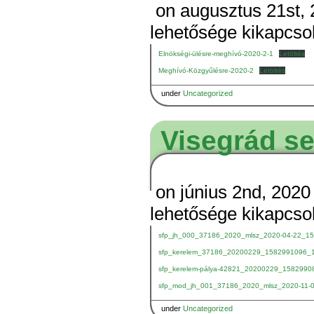
on augusztus 21st, 
lehetősége kikapcso
Elnökségi-ülésre-meghívó-2020-2-1
Letöltés
Meghívó-Közgyűlésre-2020-2
Letöltés
under
Uncategorized
Visegrád s
on június 2nd, 2020
lehetősége kikapcso
sfp_jh_000_37186_2020_mlsz_2020-04-22_1
sfp_kerelem_37186_20200229_1582991096_
sfp_kerelem-pálya-42821_20200229_1582990
sfp_mod_jh_001_37186_2020_mlsz_2020-11-
under
Uncategorized