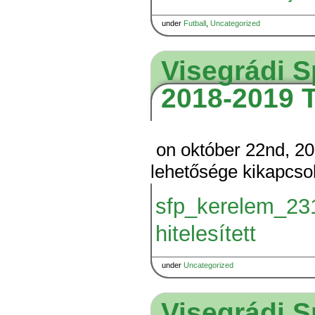
under
Futball
,
Uncategorized
Visegrádi S
2018-2019 
on október 22nd, 2
lehetősége kikapcso
sfp_kerelem_23
hitelesített
under
Uncategorized
Visegrádi S