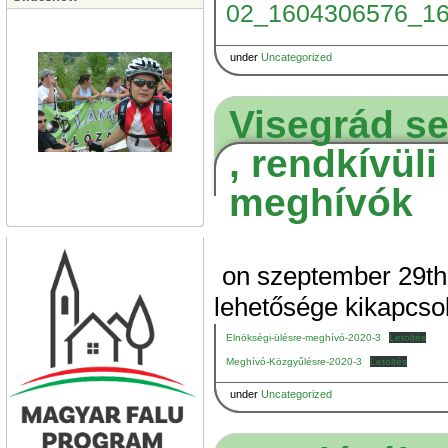
02_1604306576_1
under
Uncategorized
Visegrád se
, rendkívül
meghívók
on szeptember 29th
lehetősége kikapcso
Elnökségi-ülésre-meghívó-2020-3
Letöltés
Meghívó-Közgyűlésre-2020-3
Letöltés
under
Uncategorized