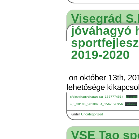
Visegrád S
jóváhagyó h
sportfejles
2019-2020
on október 13th, 20
lehetősége kikapcso
sfpjovahagyohatarozat_1567774514
Letöltés
sfp_30186_20190904_1567598956
Letöltés
under
Uncategorized
VSE Tao spo