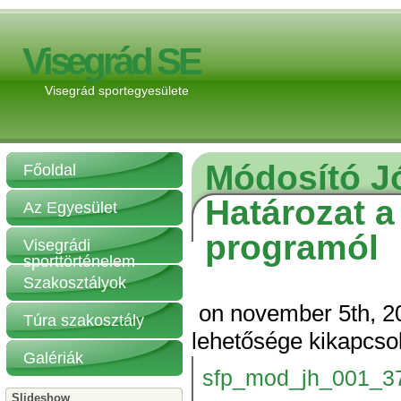
Visegrád SE
Visegrád sportegyesülete
Módosító J
Főoldal
Határozat 
Az Egyesület
programól
Visegrádi
sporttörténelem
Szakosztályok
on november 5th, 2
Túra szakosztály
lehetősége kikapcso
Galériák
sfp_mod_jh_001_3
Slideshow