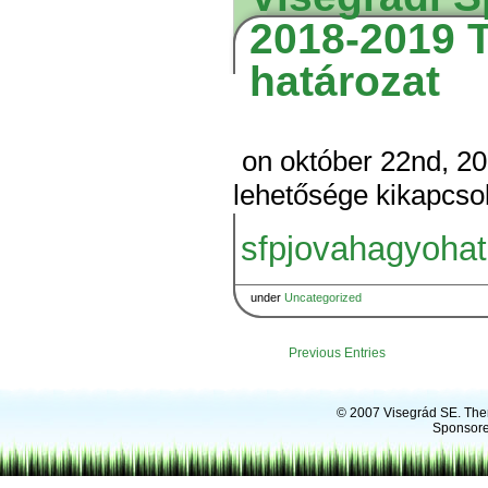
2018-2019 
határozat
on október 22nd, 2
lehetősége kikapcso
sfpjovahagyoha
under
Uncategorized
Previous Entries
© 2007
Visegrád SE
. Th
Sponsore