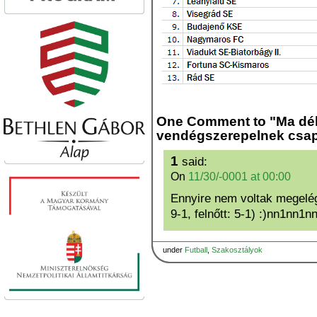
One Comment to "Ma dé
vendégszerepelnek csap
1
said:
On
11/30/-0001 at 00:00
Ennyire nem voltak megelég
9-1, felnőtt: 5-1) :)nn1nn
under
Futball
,
Szakosztályok