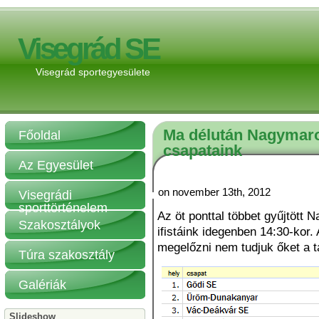
Visegrád SE
Visegrád sportegyesülete
Ma délután Nagymar
Főoldal
csapataink
Az Egyesület
on november 13th, 2012
Visegrádi
sporttörténelem
Az öt ponttal többet gyűjtött
Szakosztályok
ifistáink idegenben 14:30-kor.
megelőzni nem tudjuk őket a t
Túra szakosztály
Galériák
Slideshow