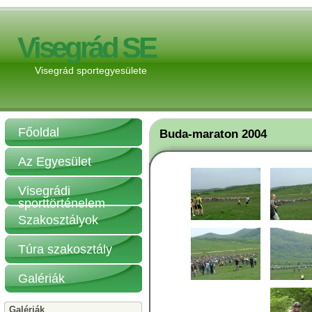
Visegrád SE
Visegrád sportegyesülete
Főoldal
Buda-maraton 2004
Az Egyesület
Visegrádi
sporttörténelem
Szakosztályok
Túra szakosztály
Galériák
Galériák