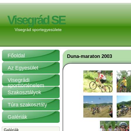
Visegrád SE
Visegrád sportegyesülete
Főoldal
Duna-maraton 2003
Az Egyesület
Visegrádi
sporttörténelem
Szakosztályok
Túra szakosztály
Galériák
Galériák